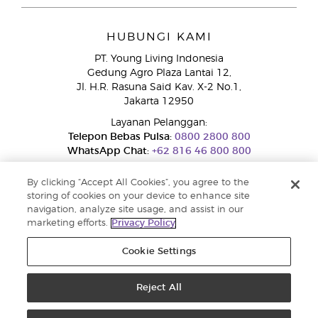
HUBUNGI KAMI
PT. Young Living Indonesia
Gedung Agro Plaza Lantai 12,
Jl. H.R. Rasuna Said Kav. X-2 No.1,
Jakarta 12950
Layanan Pelanggan:
Telepon Bebas Pulsa:
0800 2800 800
WhatsApp Chat:
+62 816 46 800 800
By clicking “Accept All Cookies”, you agree to the
storing of cookies on your device to enhance site
navigation, analyze site usage, and assist in our
marketing efforts.
Privacy Policy
Cookie Settings
Layanan Pengaduan Konsumen
Direktorat Jenderal Perlindungan Konsumen dan Tertib Niaga
Kementerian Perdagangan RI.
Reject All
Nomor WhatsApp Ditjen PTKN 0853-1111-1010
Hak cipta © 2025 Young Living Essential Oils. Hak cipta dilindungi. |
Kebijakan Privasi