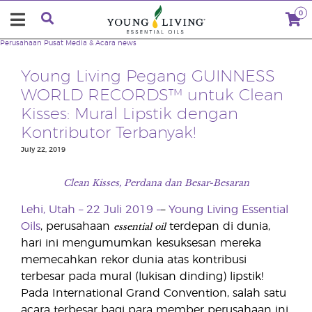
0
Perusahaan
Pusat Media & Acara
news
Young Living Pegang GUINNESS
WORLD RECORDS™ untuk Clean
Kisses: Mural Lipstik dengan
Kontributor Terbanyak!
July 22, 2019
Clean Kisses, Perdana dan Besar-Besaran
Lehi, Utah – 22 Juli 2019 –
–
Young Living Essential
essential oil
Oils
, perusahaan
terdepan di dunia,
hari ini mengumumkan kesuksesan mereka
memecahkan rekor dunia atas kontribusi
terbesar pada mural (lukisan dinding) lipstik!
Pada International Grand Convention, salah satu
acara terbesar bagi para member perusahaan ini,