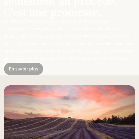
seulement un procédé.
C'est une promesse.
Du début à la fin, nous accordons une grande importance à
l'approvisionnement, à la science et à nos normes afin de vous
garantir des huiles essentielles et des produits puissants, élaborés
avec le plus grand soin, capables de remplacer les produits chimiques
agressifs dans votre quotidien. Ensemble, contribuons à une planète
plus saine, un petit changement et un simple remplacement à la fois.
En savoir plus