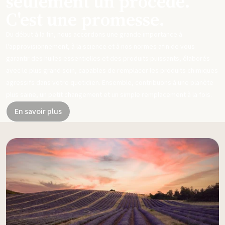
seulement un procédé.
C'est une promesse.
Du début à la fin, nous accordons une grande importance à
l'approvisionnement, à la science et à nos normes afin de vous
garantir des huiles essentielles et des produits puissants, élaborés
avec le plus grand soin, capables de remplacer les produits chimiques
agressifs dans votre quotidien. Ensemble, contribuons à une planète
plus saine, un petit changement et un simple remplacement à la fois.
En savoir plus