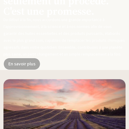
seulement un procédé.
C'est une promesse.
Du début à la fin, nous accordons une grande importance à
l'approvisionnement, à la science et à nos normes afin de vous
garantir des huiles essentielles et des produits puissants, élaborés
avec le plus grand soin, capables de remplacer les produits chimiques
agressifs dans votre quotidien. Ensemble, contribuons à une planète
plus saine, un petit changement et un simple remplacement à la fois.
En savoir plus