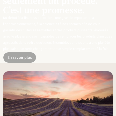
seulement un procédé.
C'est une promesse.
Du début à la fin, nous accordons une grande importance à
l'approvisionnement, à la science et à nos normes afin de vous
garantir des huiles essentielles et des produits puissants, élaborés
avec le plus grand soin, capables de remplacer les produits chimiques
agressifs dans votre quotidien. Ensemble, contribuons à une planète
plus saine, un petit changement et un simple remplacement à la fois.
En savoir plus