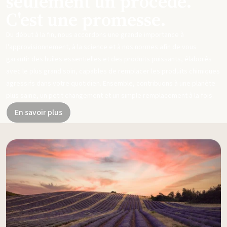
seulement un procédé.
C'est une promesse.
Du début à la fin, nous accordons une grande importance à
l'approvisionnement, à la science et à nos normes afin de vous
garantir des huiles essentielles et des produits puissants, élaborés
avec le plus grand soin, capables de remplacer les produits chimiques
agressifs dans votre quotidien. Ensemble, contribuons à une planète
plus saine, un petit changement et un simple remplacement à la fois.
En savoir plus