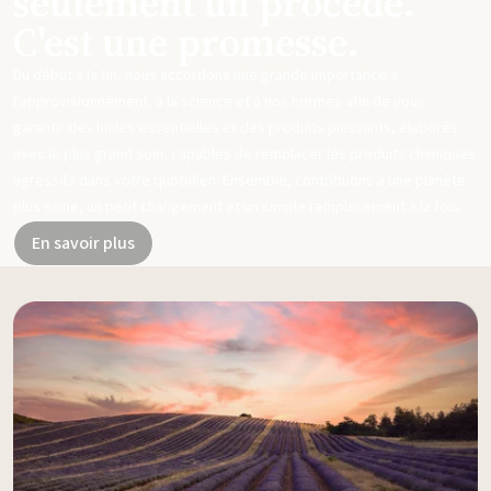
seulement un procédé.
C'est une promesse.
Du début à la fin, nous accordons une grande importance à
l'approvisionnement, à la science et à nos normes afin de vous
garantir des huiles essentielles et des produits puissants, élaborés
avec le plus grand soin, capables de remplacer les produits chimiques
agressifs dans votre quotidien. Ensemble, contribuons à une planète
plus saine, un petit changement et un simple remplacement à la fois.
En savoir plus