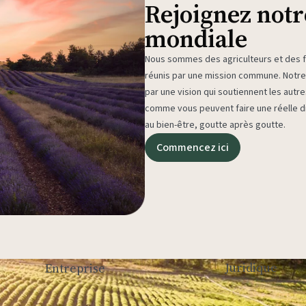
Rejoignez not
mondiale
Nous sommes des agriculteurs et des fa
réunis par une mission commune. Not
par une vision qui soutiennent les autr
comme vous peuvent faire une réelle di
au bien-être, goutte après goutte.
Commencez ici
Juridique
Entreprise