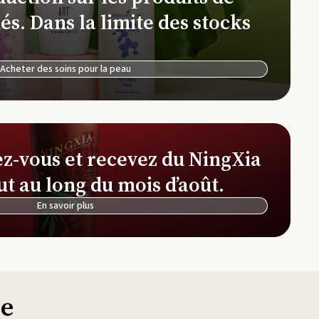
Ferme et distillerie d'Okinawa
és. Dans la limite des stocks
NingXia Red
See
Ferme et distillerie de lavande Simiane-la-
Rotonde
Acheter des soins pour la peau
Simplified by Jacob + Kait
Thi
ez-vous et recevez du NingXia
ut au long du mois d’août.
En savoir plus
ie