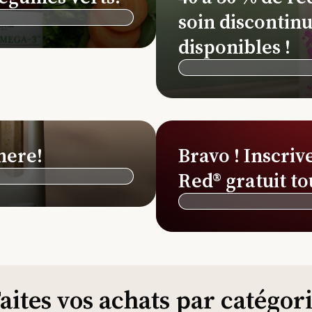
soin discontinu
disponibles !
here!
Bravo ! Inscriv
Red® gratuit to
aites vos achats par catégor