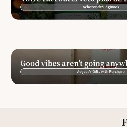
Acheter des légumes
Good vibes aren’t going anyw
August's Gifts with Purchase
F