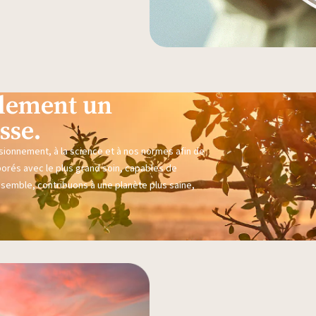
eulement un
sse.
sionnement, à la science et à nos normes afin de
borés avec le plus grand soin, capables de
nsemble, contribuons à une planète plus saine,