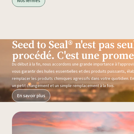
Nos fermes
Seed to Seal® n'est pas s
procédé. C'est une prome
Du début à la fin, nous accordons une grande importance à l'approvi
vous garantir des huiles essentielles et des produits puissants, éla
remplacer les produits chimiques agressifs dans votre quotidien. E
un petit changement et un simple remplacement à la fois.
En savoir plus