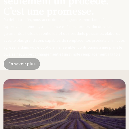
seulement un procédé.
C'est une promesse.
Du début à la fin, nous accordons une grande importance à
l'approvisionnement, à la science et à nos normes afin de vous
garantir des huiles essentielles et des produits puissants, élaborés
avec le plus grand soin, capables de remplacer les produits chimiques
agressifs dans votre quotidien. Ensemble, contribuons à une planète
plus saine, un petit changement et un simple remplacement à la fois.
En savoir plus