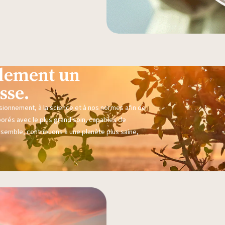
eulement un
sse.
sionnement, à la science et à nos normes afin de
borés avec le plus grand soin, capables de
nsemble, contribuons à une planète plus saine,