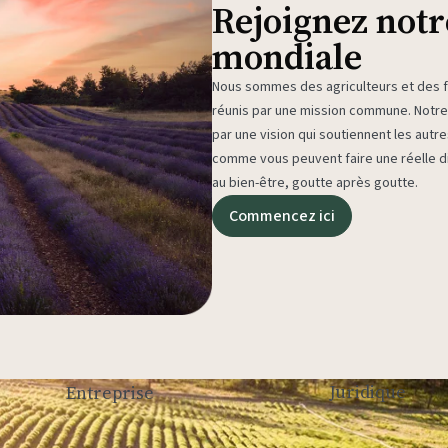
Rejoignez not
mondiale
Nous sommes des agriculteurs et des fa
réunis par une mission commune. Not
par une vision qui soutiennent les autr
comme vous peuvent faire une réelle di
au bien-être, goutte après goutte.
Commencez ici
Juridique
Entreprise