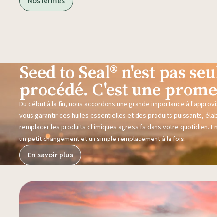
Nos fermes
Seed to Seal® n'est pas s
procédé. C'est une prome
Du début à la fin, nous accordons une grande importance à l'approvi
vous garantir des huiles essentielles et des produits puissants, éla
remplacer les produits chimiques agressifs dans votre quotidien. E
un petit changement et un simple remplacement à la fois.
En savoir plus