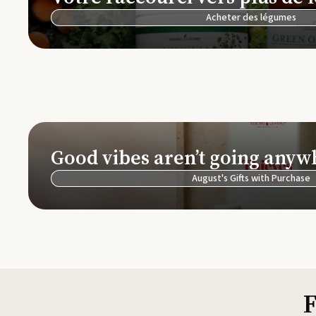
Acheter des légumes
Good vibes aren’t going anyw
August's Gifts with Purchase
F