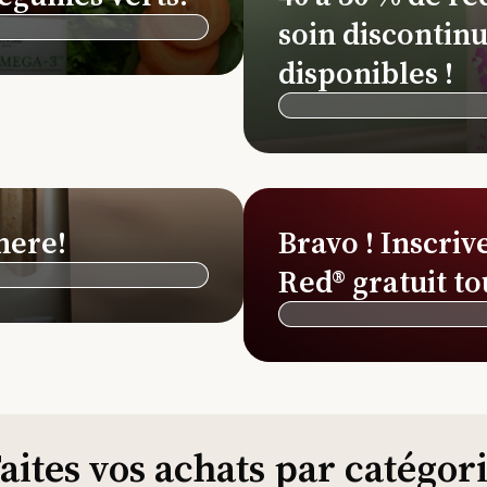
soin discontinu
disponibles !
here!
Bravo ! Inscriv
Red® gratuit to
aites vos achats par catégor