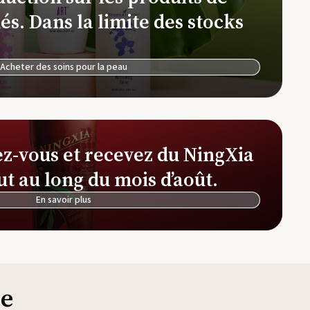
Ferme et distillerie d'Okinawa
és. Dans la limite des stocks
NingXia Red
See
Ferme et distillerie de lavande Simiane-la-
Rotonde
Acheter des soins pour la peau
Simplified by Jacob + Kait
Thi
ez-vous et recevez du NingXia
ut au long du mois d’août.
En savoir plus
ie