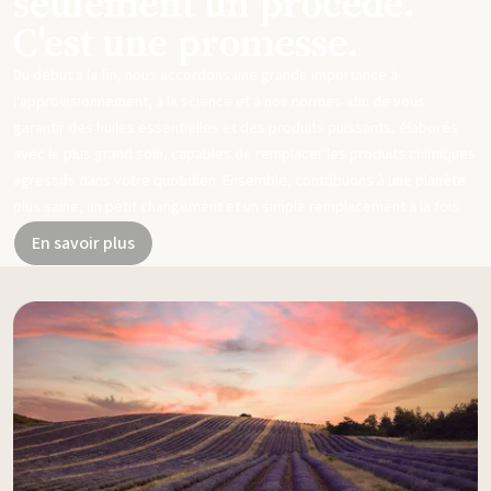
seulement un procédé.
C'est une promesse.
Du début à la fin, nous accordons une grande importance à
l'approvisionnement, à la science et à nos normes afin de vous
garantir des huiles essentielles et des produits puissants, élaborés
avec le plus grand soin, capables de remplacer les produits chimiques
agressifs dans votre quotidien. Ensemble, contribuons à une planète
plus saine, un petit changement et un simple remplacement à la fois.
En savoir plus