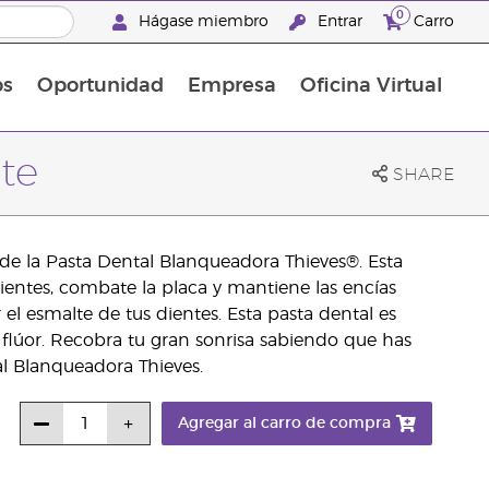
0
Hágase miembro
Entrar
Carro
os
Oportunidad
Empresa
Oficina Virtual
Suplementos Multivitamínicos
Promociones Latinoamérica
te
SHARE
e la Pasta Dental Blanqueadora Thieves®. Esta
ientes, combate la placa y mantiene las encías
l esmalte de tus dientes. Esta pasta dental es
flúor. Recobra tu gran sonrisa sabiendo que has
l Blanqueadora Thieves.
Agregar al carro de compra