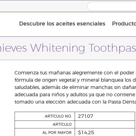
Descubre los aceites esenciales
Product
Aceites esenciales individuales
Mezclas de aceites esenciales
hieves Whitening Toothpas
Comienza tus mañanas alegremente con el poder d
fórmula de origen vegetal y mineral blanquea los d
saludables, además de eliminar manchas sin dañar e
adecuada para niños y adultos ya que no contiene 
tomado una elección adecuada con la Pasta Denta
27107
ARTÍCULO NO.
ARTÍCULO
$14,25
AL POR MAYOR