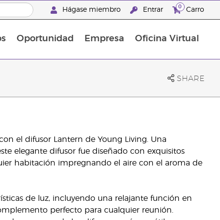
0
Hágase miembro
Entrar
Carro
os
Oportunidad
Empresa
Oficina Virtual
Suplementos Multivitamínicos
Promociones Latinoamérica
SHARE
n el difusor Lantern de Young Living. Una
ste elegante difusor fue diseñado con exquisitos
quier habitación impregnando el aire con el aroma de
sticas de luz, incluyendo una relajante función en
complemento perfecto para cualquier reunión.