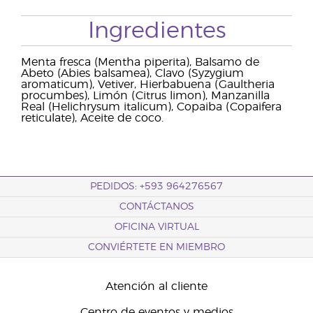
Ingredientes
Menta fresca (Mentha piperita), Balsamo de
Abeto (Abies balsamea), Clavo (Syzygium
aromaticum), Vetiver, Hierbabuena (Gaultheria
procumbes), Limón (Citrus limon), Manzanilla
Real (Helichrysum italicum), Copaiba (Copaifera
reticulate), Aceite de coco.
PEDIDOS: +593 964276567
CONTÁCTANOS
OFICINA VIRTUAL
CONVIÉRTETE EN MIEMBRO
Atención al cliente
Centro de eventos y medios