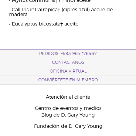
• Myrtus communis† (mirto) aceite
• Callitris intratropica† (ciprés azul) aceite de
madera
• Eucalyptus bicostata† aceite
PEDIDOS: +593 964276567
CONTÁCTANOS
OFICINA VIRTUAL
CONVIÉRTETE EN MIEMBRO
Atención al cliente
Centro de eventos y medios
Blog de D. Gary Young
Fundación de D. Gary Young