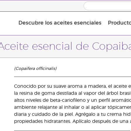
Descubre los aceites esenciales
Product
Aceites esenciales individuales
Mezclas de aceites esenciales
Aceite esencial de Copaib
(Copaifera officinalis)
Conocido por su suave aroma a madera, el aceite 
la resina de goma destilada al vapor del árbol brasil
altos niveles de beta-cariofileno y un perfil aromát
ambiente relajante al inhalar o al aplicar tópicam
diaria y cuidado de la piel. Agrégalo a tu crema hid
propiedades hidratantes. Aplícalo después de una ac