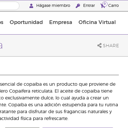
0
Hágase miembro
Entrar
Carro
os
Oportunidad
Empresa
Oficina Virtual
Suplementos Multivitamínicos
Promociones Latinoamérica
a
SHARE
esencial de copaiba es un producto que proviene de
ero Copaifera reticulata. El aceite de copaiba tiene
ico exclusivamente dulce, lo cual ayuda a crear un
ente. Copaiba es una adición estupenda para tu rutina
ratante para disfrutar de sus fragancias naturales y
tividad física para refrescarte.