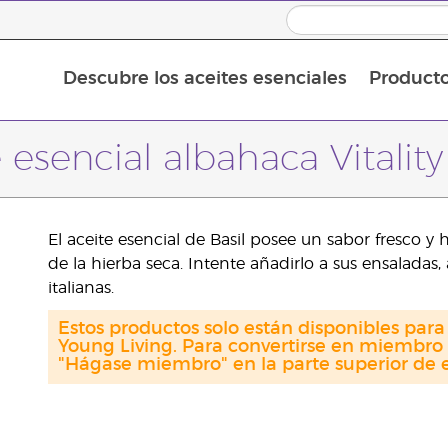
Descubre los aceites esenciales
Product
Aceites esenciales individuales
Mezclas de aceites esenciales
 esencial albahaca Vitality 
El aceite esencial de Basil posee un sabor fresco y
de la hierba seca. Intente añadirlo a sus ensaladas,
italianas.
Estos productos solo están disponibles par
Young Living. Para convertirse en miembro 
"Hágase miembro" en la parte superior de e