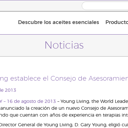
Descubre los aceites esenciales
Product
Aceites esenciales individuales
Mezclas de aceites esenciales
Noticias
ng establece el Consejo de Asesoramien
de 2013
Y – 16 de agosto de 2013
– Young Living, the World Leader
a anunciado la creación de un nuevo Consejo de Asesorami
do que cuentan con años de experiencia en terapias inte
Director General de Young Living, D. Gary Young, eligió