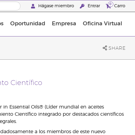
0
Hágase miembro
Entrar
Carro
os
Oportunidad
Empresa
Oficina Virtual
Suplementos Multivitamínicos
Promociones Latinoamérica
SHARE
to Científico
 in Essential Oils® (Líder mundial en aceites
ento Científico integrado por destacados científicos
grales.
 cuidadosamente a los miembros de este nuevo