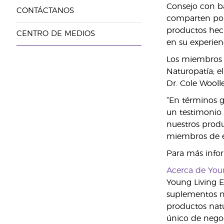
Consejo con ba
CONTÁCTANOS
comparten por l
productos hech
CENTRO DE MEDIOS
en su experien
Los miembros d
Naturopatía; e
Dr. Cole Woolle
“En términos g
un testimonio 
nuestros produ
miembros de es
Para más infor
Acerca de You
Young Living E
suplementos nu
productos natu
único de negoc