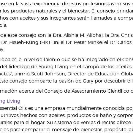
se en la vasta experiencia de estos profesionistas en sus
os productos naturales y el bienestar. El consejo brindará
os con aceites y sus integrantes serán llamados a compar
cia.
e este consejo son la Dra. Alishia M. Alibhai; la Dra. Chr
l Dr. Hsueh-Kung (HK) Lin; el Dr. Peter Minke; el Dr. Carl
y.
lobales, el nivel de talento que se ha integrado en el Co
del liderazgo de Young Living en el campo de los aceites
ctos”, afirmó Scott Johnson, Director de Educación Globa
te consejo comparte la pasión de Gary por descubrir e int
mación acerca del Consejo de Asesoramiento Científico 
ng Living
ssential Oils es una empresa mundialmente conocida por s
tritivos hechos con aceites, productos de baño y corporal
rales para el hogar. Su sistema de ventas directas ofrec
ios para compartir el mensaje de bienestar, propósito, a