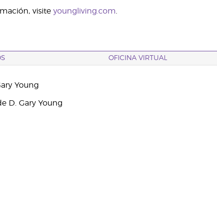
mación, visite
youngliving.com
.
OS
OFICINA VIRTUAL
Gary Young
e D. Gary Young