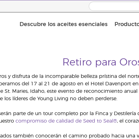
Descubre los aceites esenciales
Product
Aceites esenciales individuales
Mezclas de aceites esenciales
Retiro para Or
ros y disfruta de la incomparable belleza prístina del no
peramos del 17 al 21 de agosto en el Hotel Davenport e
e St. Maries, Idaho, este evento de reconocimiento anual 
e los líderes de Young Living no deben perderse.
 serán parte de un tour completo por la Finca y Destilería
uestro
compromiso de calidad de Seed to Seal®
, el cora
icados también conocerán el camino probado hacia una vi