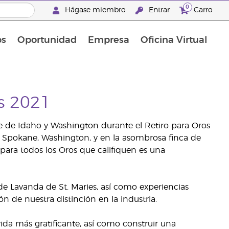
0
Hágase miembro
Entrar
Carro
os
Oportunidad
Empresa
Oficina Virtual
Suplementos Multivitamínicos
Promociones Latinoamérica
os 2021
rte de Idaho y Washington durante el Retiro para Oros
n Spokane, Washington, y en la asombrosa finca de
para todos los Oros que califiquen es una
 de Lavanda de St. Maries, así como experiencias
zón de nuestra distinción en la industria.
da más gratificante, así como construir una