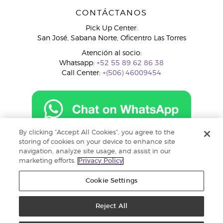
CONTÁCTANOS
Pick Up Center:
San José, Sabana Norte, Oficentro Las Torres
Atención al socio:
Whatsapp:
+52 55 89 62 86 38
Call Center:
+(506) 46009454
By clicking “Accept All Cookies”, you agree to the
costarica@youngliving.com
storing of cookies on your device to enhance site
navigation, analyze site usage, and assist in our
marketing efforts.
Privacy Policy
Cookie Settings
Reject All
Copyright © 2018 Young Living Essential Oils. Todos los derechos