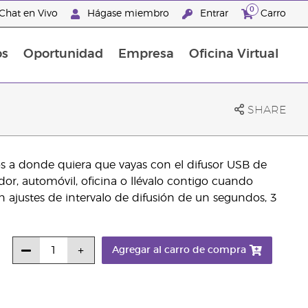
0
Chat en Vivo
Hágase miembro
Entrar
Carro
os
Oportunidad
Empresa
Oficina Virtual
Promociones Latinoamérica
SHARE
tos a donde quiera que vayas con el difusor USB de
dor, automóvil, oficina o llévalo contigo cuando
on ajustes de intervalo de difusión de un segundos, 3
Agregar al carro de compra