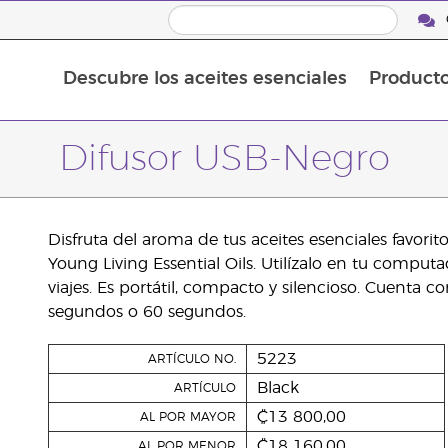
Descubre los aceites esenciales
Product
Aceites esenciales individuales
Mezclas de aceites esenciales
Difusor USB-Negro
Disfruta del aroma de tus aceites esenciales favori
Young Living Essential Oils. Utilízalo en tu computa
viajes. Es portátil, compacto y silencioso. Cuenta c
segundos o 60 segundos.
5223
ARTÍCULO NO.
Black
ARTÍCULO
₡13 800,00
AL POR MAYOR
₡18 160,00
AL POR MENOR