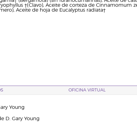
amia† (Bergamota) (sin furanocumarinas), Aceite de cásca
ryophyllus †(Clavo), Aceite de corteza de Cinnamomum ze
omero), Aceite de hoja de Eucalyptus radiata†
OS
OFICINA VIRTUAL
Gary Young
e D. Gary Young