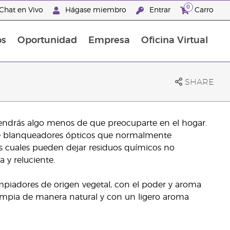
0
Chat en Vivo
Hágase miembro
Entrar
Carro
os
Oportunidad
Empresa
Oficina Virtual
Promociones Latinoamérica
SHARE
tendrás algo menos de que preocuparte en el hogar.
ene blanqueadores ópticos que normalmente
s cuales pueden dejar residuos químicos no
 y reluciente.
piadores de origen vegetal, con el poder y aroma
 limpia de manera natural y con un ligero aroma