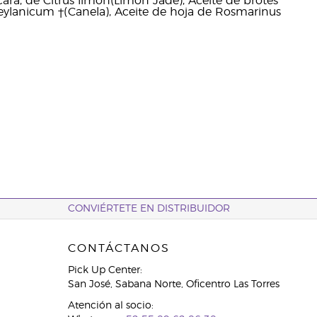
ra, de Citrus limon(Limón Jade), Aceite de brotes
ylanicum †(Canela), Aceite de hoja de Rosmarinus
CONVIÉRTETE EN DISTRIBUIDOR
CONTÁCTANOS
Pick Up Center:
San José, Sabana Norte, Oficentro Las Torres
Atención al socio: