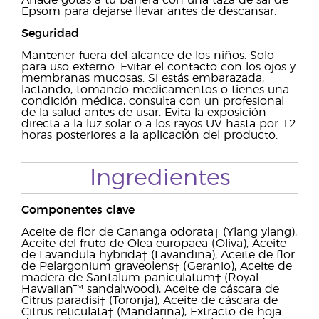
Añade gotas a tu bañera con una taza de sal de
Epsom para dejarse llevar antes de descansar.
Seguridad
Mantener fuera del alcance de los niños. Solo
para uso externo. Evitar el contacto con los ojos y
membranas mucosas. Si estás embarazada,
lactando, tomando medicamentos o tienes una
condición médica, consulta con un profesional
de la salud antes de usar. Evita la exposición
directa a la luz solar o a los rayos UV hasta por 12
horas posteriores a la aplicación del producto.
Ingredientes
Componentes clave
Aceite de flor de Cananga odorata† (Ylang ylang),
Aceite del fruto de Olea europaea (Oliva), Aceite
de Lavandula hybrida† (Lavandina), Aceite de flor
de Pelargonium graveolens† (Geranio), Aceite de
madera de Santalum paniculatum† (Royal
Hawaiian™ sandalwood), Aceite de cáscara de
Citrus paradisi† (Toronja), Aceite de cáscara de
Citrus reticulata† (Mandarina), Extracto de hoja