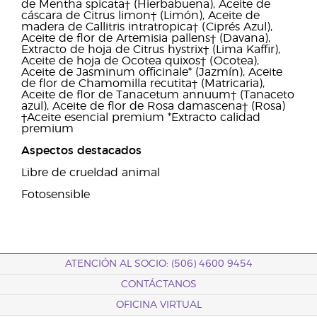
de Mentha spicata† (Hierbabuena), Aceite de
cáscara de Citrus limon† (Limón), Aceite de
madera de Callitris intratropica† (Ciprés Azul),
Aceite de flor de Artemisia pallens† (Davana),
Extracto de hoja de Citrus hystrix† (Lima Kaffir),
Aceite de hoja de Ocotea quixos† (Ocotea),
Aceite de Jasminum officinale* (Jazmín), Aceite
de flor de Chamomilla recutita† (Matricaria),
Aceite de flor de Tanacetum annuum† (Tanaceto
azul), Aceite de flor de Rosa damascena† (Rosa)
†Aceite esencial premium *Extracto calidad
premium
Aspectos destacados
Libre de crueldad animal
Fotosensible
ATENCIÓN AL SOCIO: (506) 4600 9454
CONTÁCTANOS
OFICINA VIRTUAL