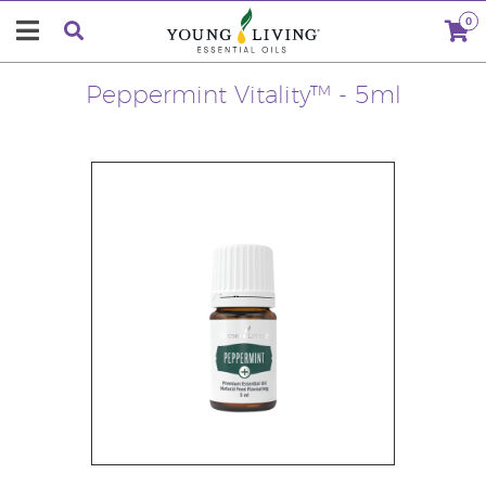
0
Peppermint Vitality™ - 5ml