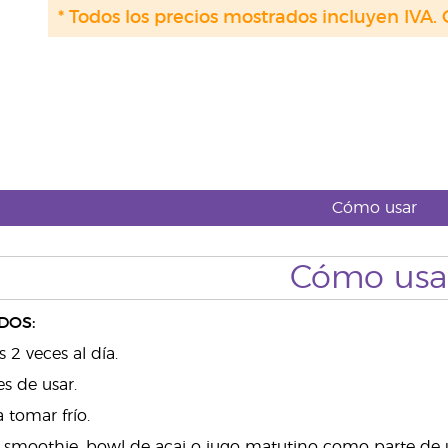
* Todos los precios mostrados incluyen IVA. 
Cómo usar
Cómo usa
DOS:
 2 veces al día.
s de usar.
tomar frío.
 smoothie, bowl de acai o jugo matutino como parte de 