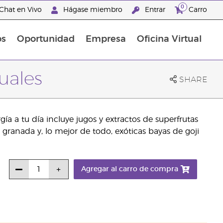
0
Chat en Vivo
Hágase miembro
Entrar
Carro
os
Oportunidad
Empresa
Oficina Virtual
Promociones Latinoamérica
uales
SHARE
a a tu día incluye jugos y extractos de superfrutas
 granada y, lo mejor de todo, exóticas bayas de goji
Agregar al carro de compra