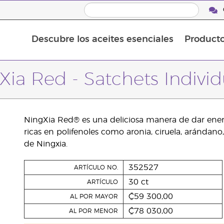
Descubre los aceites esenciales
Product
Aceites esenciales individuales
Mezclas de aceites esenciales
Xia Red - Satchets Individ
NingXia Red® es una deliciosa manera de dar energí
ricas en polifenoles como aronia, ciruela, arándano,
de Ningxia.
352527
ARTÍCULO NO.
30 ct
ARTÍCULO
₡59 300,00
AL POR MAYOR
₡78 030,00
AL POR MENOR