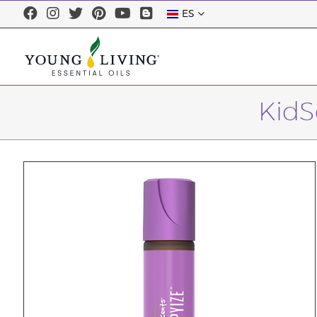
ES
KidS