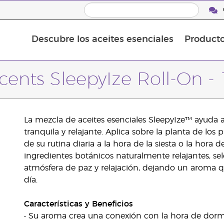
Descubre los aceites esenciales
Product
Aceites esenciales individuales
Mezclas de aceites esenciales
cents SleepyIze Roll-On -
La mezcla de aceites esenciales SleepyIze™ ayuda a
tranquila y relajante. Aplica sobre la planta de los
de su rutina diaria a la hora de la siesta o la hor
ingredientes botánicos naturalmente relajantes, s
atmósfera de paz y relajación, dejando un aroma qu
día.
Características y Beneficios
• Su aroma crea una conexión con la hora de dormi