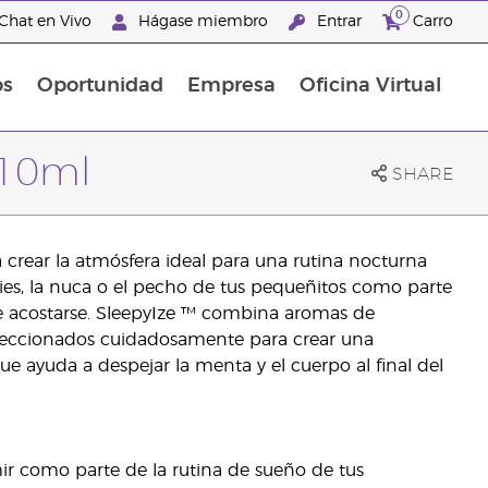
0
Chat en Vivo
Hágase miembro
Entrar
Carro
os
Oportunidad
Empresa
Oficina Virtual
Promociones Latinoamérica
 10ml
SHARE
 crear la atmósfera ideal para una rutina nocturna
 pies, la nuca o el pecho de tus pequeñitos como parte
a de acostarse. SleepyIze ™ combina aromas de
eleccionados cuidadosamente para crear una
e ayuda a despejar la menta y el cuerpo al final del
r como parte de la rutina de sueño de tus