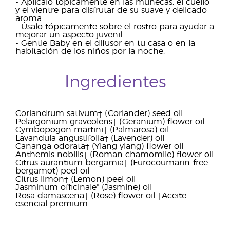
- Aplícalo tópicamente en las muñecas, el cuello
y el vientre para disfrutar de su suave y delicado
aroma.
- Úsalo tópicamente sobre el rostro para ayudar a
mejorar un aspecto juvenil.
- Gentle Baby en el difusor en tu casa o en la
habitación de los niños por la noche.
Ingredientes
Coriandrum sativum† (Coriander) seed oil
Pelargonium graveolens† (Geranium) flower oil
Cymbopogon martini† (Palmarosa) oil
Lavandula angustifolia† (Lavender) oil
Cananga odorata† (Ylang ylang) flower oil
Anthemis nobilis† (Roman chamomile) flower oil
Citrus aurantium bergamia† (Furocoumarin-free
bergamot) peel oil
Citrus limon† (Lemon) peel oil
Jasminum officinale* (Jasmine) oil
Rosa damascena† (Rose) flower oil †Aceite
esencial premium.