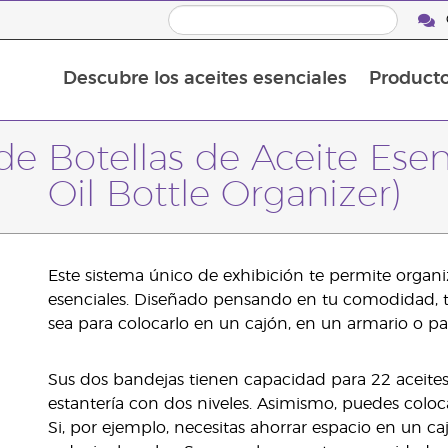
Descubre los aceites esenciales
Product
Aceites esenciales individuales
Mezclas de aceites esenciales
e Botellas de Aceite Esenc
Oil Bottle Organizer)
Este sistema único de exhibición te permite organiz
esenciales. Diseñado pensando en tu comodidad, te
sea para colocarlo en un cajón, en un armario o para
Sus dos bandejas tienen capacidad para 22 aceit
estantería con dos niveles. Asimismo, puedes coloca
Si, por ejemplo, necesitas ahorrar espacio en un 