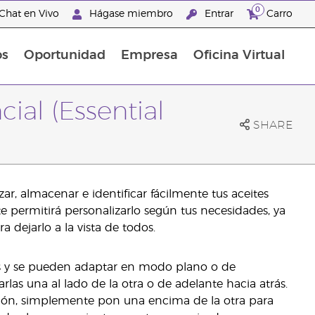
0
Chat en Vivo
Hágase miembro
Entrar
Carro
os
Oportunidad
Empresa
Oficina Virtual
Promociones Latinoamérica
ial (Essential
SHARE
ar, almacenar e identificar fácilmente tus aceites
 permitirá personalizarlo según tus necesidades, ya
 dejarlo a la vista de todos.
es y se pueden adaptar en modo plano o de
rlas una al lado de la otra o de adelante hacia atrás.
cajón, simplemente pon una encima de la otra para