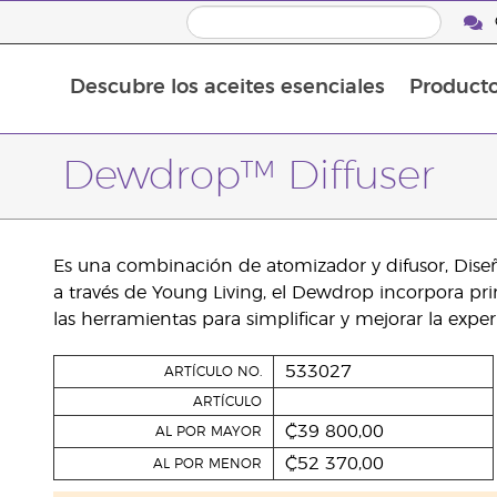
Descubre los aceites esenciales
Product
Aceites esenciales individuales
Mezclas de aceites esenciales
Dewdrop™ Diffuser
Es una combinación de atomizador y difusor, Dise
a través de Young Living, el Dewdrop incorpora pri
las herramientas para simplificar y mejorar la expe
533027
ARTÍCULO NO.
ARTÍCULO
₡39 800,00
AL POR MAYOR
₡52 370,00
AL POR MENOR