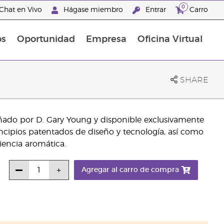
0
Chat en Vivo
Hágase miembro
Entrar
Carro
os
Oportunidad
Empresa
Oficina Virtual
Promociones Latinoamérica
SHARE
ñado por D. Gary Young y disponible exclusivamente
ncipios patentados de diseño y tecnología, así como
riencia aromática.
Agregar al carro de compra