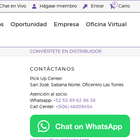
0
Chat en Vivo
Hágase miembro
Entrar
Carro
os
Oportunidad
Empresa
Oficina Virtual
Promociones De Young Living
¡Descubre las promociones que hemos diseñado para ti! Adquiere tus productos favoritos a los mejores precios. ¡No te las pierdas, son por tiempo limitado!
Promociones Latinoamérica
CONVIÉRTETE EN DISTRIBUIDOR
CONTÁCTANOS
Pick Up Center:
San José, Sabana Norte, Oficentro Las Torres
Atención al socio:
Whatsapp:
+52 55 89 62 86 38
Call Center:
+(506) 46009454