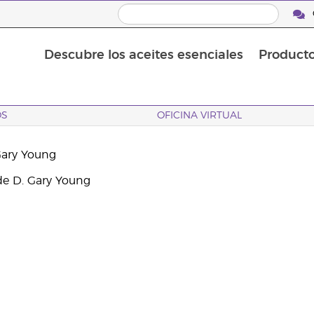
Descubre los aceites esenciales
Product
YL Talks (Calendario Eventos Educativos)
Retiros de reconocimiento internacional
Aceites esenciales individuales
Mezclas de aceites esenciales
OS
OFICINA VIRTUAL
Gary Young
e D. Gary Young