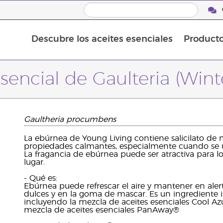
Descubre los aceites esenciales
Product
Aceites esenciales individuales
Mezclas de aceites esenciales
sencial de Gaulteria (Win
Gaultheria procumbens
La ebúrnea de Young Living contiene salicilato de m
propiedades calmantes, especialmente cuando se ut
La fragancia de ebúrnea puede ser atractiva para l
lugar.
- Qué es:
Ebúrnea puede refrescar el aire y mantener en aler
dulces y en la goma de mascar. Es un ingrediente
incluyendo la mezcla de aceites esenciales Cool Azu
mezcla de aceites esenciales PanAway®