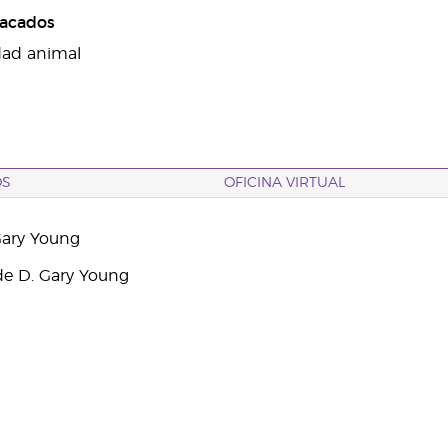
tacados
dad animal
OS
OFICINA VIRTUAL
Gary Young
e D. Gary Young