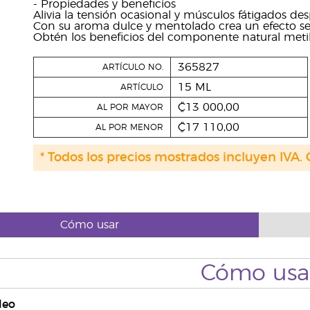
- Propiedades y beneficios
Alivia la tensión ocasional y músculos fátigados des
Con su aroma dulce y mentolado crea un efecto sens
Obtén los beneficios del componente natural metil s
365827
ARTÍCULO NO.
15 ML
ARTÍCULO
₡13 000,00
AL POR MAYOR
₡17 110,00
AL POR MENOR
* Todos los precios mostrados incluyen IVA. 
Cómo usar
Cómo usa
leo