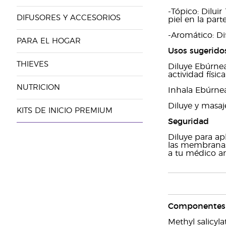
-Tópico: Dilui
DIFUSORES Y ACCESORIOS
piel en la part
-Aromático: Di
PARA EL HOGAR
Usos sugerido
THIEVES
Diluye Ebúrnea
actividad física
NUTRICION
Inhala Ebúrnea
Diluye y masaje
KITS DE INICIO PREMIUM
Seguridad
Diluye para apl
las membranas
a tu médico an
Componentes 
Methyl salicyla