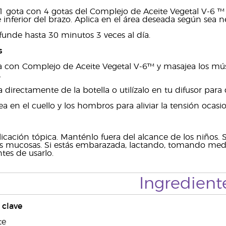
r 1 gota con 4 gotas del Complejo de Aceite Vegetal V-6 ™
e inferior del brazo. Aplica en el área deseada según sea n
funde hasta 30 minutos 3 veces al día.
s
 con Complejo de Aceite Vegetal V-6™ y masajea los múscu
.
 directamente de la botella o utilízalo en tu difusor para
a en el cuello y los hombros para aliviar la tensión ocasio
icación tópica. Manténlo fuera del alcance de los niños. S
 mucosas. Si estás embarazada, lactando, tomando medi
tes de usarlo.
Ingredient
clave
te