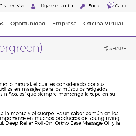
0
Chat en Vivo
Hágase miembro
Entrar
Carro
os
Oportunidad
Empresa
Oficina Virtual
Promociones Latinoamérica
tergreen)
SHARE
etilo natural, el cual es considerado por sus
iliza en masajes para los músculos fatigados.
os niños, así que siempre mantenga la tapa en su
ta la mente y el cuerpo. Es un sabor común en los
 importante en muchos productos de Young Living,
l, Deep Relief Roll-On, Ortho Ease Massage Oil y la