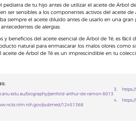
l pediatra de tu hijo antes de utilizar el aceite de Árbol 
n ser sensibles a los componentes activos del aceite de Á
ueba siempre el aceite diluido antes de usarlo en una gran 
s antecedentes de alergias.
 y beneficios del aceite esencial de Árbol de Té, es fácil
ducto natural para enmascarar los malos olores como si q
l aceite de Árbol de Té es un imprescindible en tu colecci
s:
https
db.anu.edu.au/biography/penfold-arthur-de-ramon-8013
https:
www.ncbi.nlm.nih.gov/pubmed/12451368