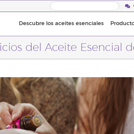
Descubre los aceites esenciales
Product
Aceites esenciales individuales
Mezclas de aceites esenciales
cios del Aceite Esencial 