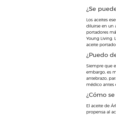
¿Se puede
Los aceites ese
diluirse en un 
portadores más
Young Living. 
aceite portador
¿Puedo dej
Siempre que el
embargo, es me
antebrazo, par
médico antes d
¿Cómo se u
El aceite de Á
propensa al ac