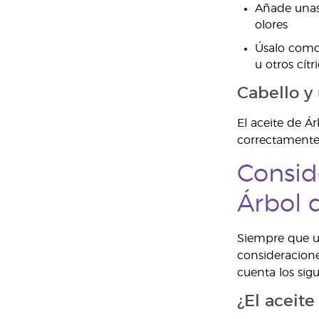
Añade unas 
olores
Úsalo como 
u otros cítr
Cabello y
El aceite de Á
correctament
Consid
Árbol 
Siempre que us
consideracione
cuenta los sigu
¿El aceite