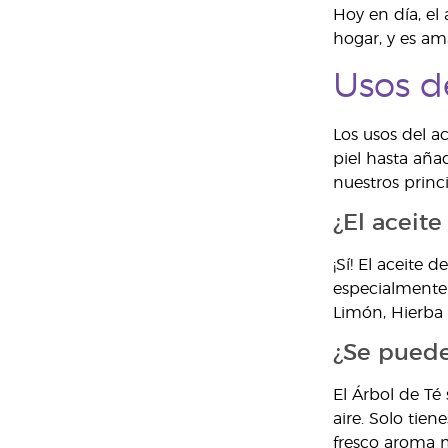
Hoy en día, el
hogar, y es am
Usos d
Los usos del a
piel hasta añad
nuestros princ
¿El aceit
¡Sí! El aceite 
especialmente 
Limón, Hierba 
¿Se puede 
El Árbol de T
aire. Solo tie
fresco aroma m