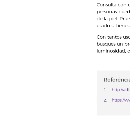
Consulta con e
personas puede
de la piel. Pr
usarlo si tiene
Con tantos usos
busques un pro
luminosidad, e
Referência
http://a
https://