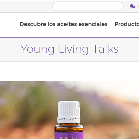
Descubre los aceites esenciales
Product
Aceites esenciales individuales
Mezclas de aceites esenciales
Young Living Talks