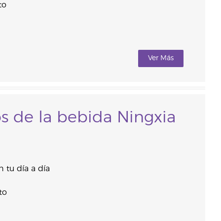
to
Ver Más
os de la bebida Ningxia
 tu día a día
to