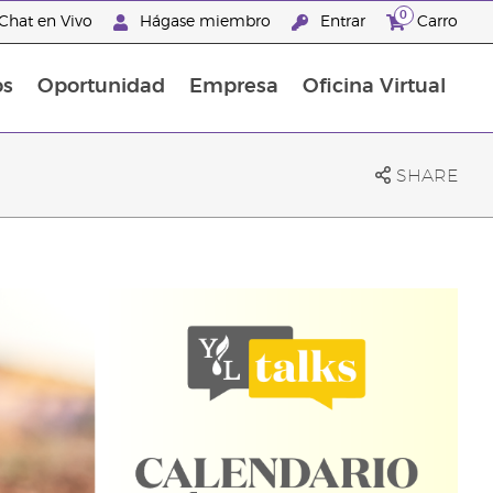
0
Chat en Vivo
Hágase miembro
Entrar
Carro
os
Oportunidad
Empresa
Oficina Virtual
Promociones Latinoamérica
SHARE