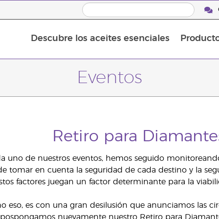
Descubre los aceites esenciales
Product
Aceites esenciales individuales
Mezclas de aceites esenciales
Eventos
Retiro para Diamant
 uno de nuestros eventos, hemos seguido monitoreando m
de tomar en cuenta la seguridad de cada destino y la seg
estos factores juegan un factor determinante para la viabi
o eso, es con una gran desilusión que anunciamos las ci
pospongamos nuevamente nuestro Retiro para Diamantes. D