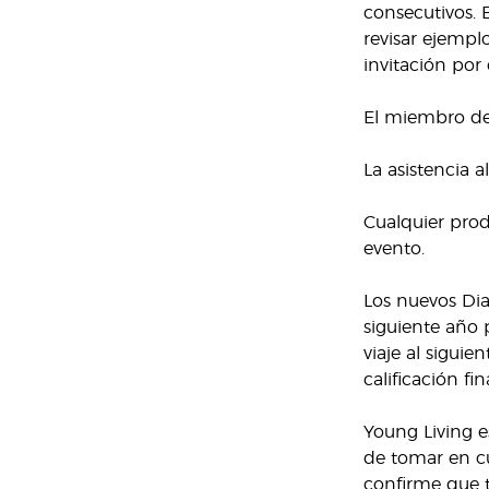
consecutivos. 
revisar ejempl
invitación por 
El miembro deb
La asistencia 
Cualquier prod
evento.
Los nuevos Diam
siguiente año 
viaje al sigui
calificación fi
Young Living e
de tomar en cu
confirme que t