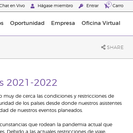
0
Chat en Vivo
Hágase miembro
Entrar
Carro
os
Oportunidad
Empresa
Oficina Virtual
Promociones Latinoamérica
SHARE
es 2021-2022
uy de cerca las condiciones y restricciones de
uridad de los países desde donde nuestros asistentes
lidad de nuestros eventos planeados.
rcunstancias que rodean la pandemia actual que
ebido a las actuales restricciones de viaje,