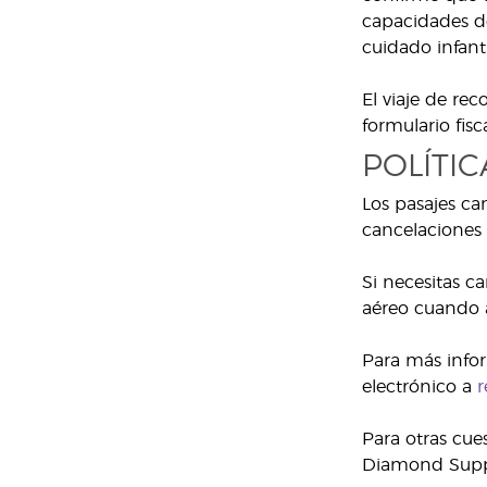
capacidades de
cuidado infanti
El viaje de re
formulario fis
POLÍTI
Los pasajes ca
cancelaciones 
Si necesitas c
aéreo cuando a
Para más infor
electrónico a
r
Para otras cue
Diamond Supp