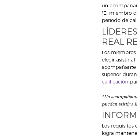
un acompañant
*El miembro d
periodo de cali
LÍDERE
REAL R
Los miembros q
elegir asistir 
acompañante e
superior durant
calificación
par
*Un acompañante 
pueden asistir a 
INFORM
Los requisitos
logra mantener