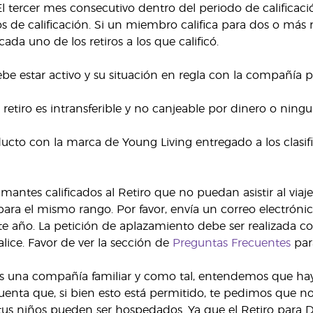
El tercer mes consecutivo dentro del periodo de calificació
os de calificación. Si un miembro califica para dos o más
cada uno de los retiros a los que calificó.
e estar activo y su situación en regla con la compañía pa
al retiro es intransferible y no canjeable por dinero o ni
ucto con la marca de Young Living entregado a los clasific
antes calificados al Retiro que no puedan asistir al viaje
para el mismo rango. Por favor, envía un correo electróni
ente año. La petición de aplazamiento debe ser realizada c
nalice. Favor de ver la sección de
Preguntas Frecuentes
par
s una compañía familiar y como tal, entendemos que haya
enta que, si bien esto está permitido, te pedimos que n
us niños pueden ser hospedados. Ya que el Retiro para Di