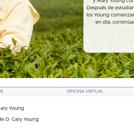
y Mary Young con
Después de estudiar
los Young comenzaro
en día, continú
OS
OFICINA VIRTUAL
Gary Young
e D. Gary Young