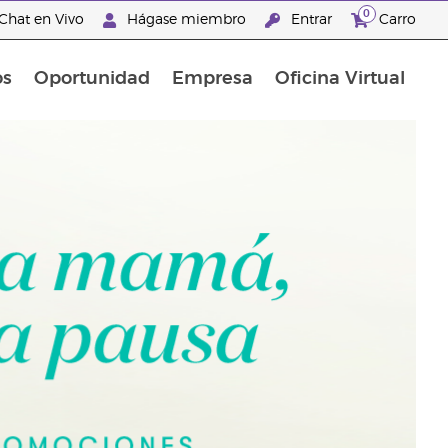
0
Chat en Vivo
Hágase miembro
Entrar
Carro
os
Oportunidad
Empresa
Oficina Virtual
Promociones Latinoamérica
"