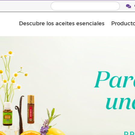
Descubre los aceites esenciales
Product
Aceites esenciales individuales
Mezclas de aceites esenciales