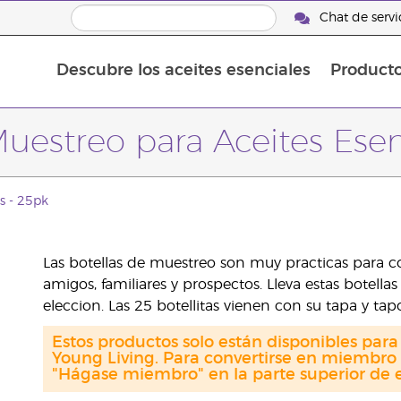
Chat de servic
Descubre los aceites esenciales
Product
Aceites esenciales individuales
Aceites esenciales saborizante
Mezclas de aceites esenciales
Muestreo para Aceites Esen
s - 25pk
Las botellas de muestreo son muy practicas para c
amigos, familiares y prospectos. Lleva estas botella
eleccion. Las 25 botellitas vienen con su tapa y tapo
Estos productos solo están disponibles par
Young Living. Para convertirse en miembro 
"Hágase miembro" en la parte superior de e