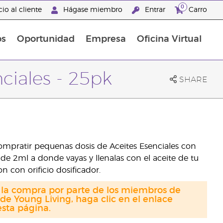
0
io al cliente
Hágase miembro
Entrar
Carro
os
Oportunidad
Empresa
Oficina Virtual
s
Sets Prácticos Baño y Ducha
Promociones Latinoamérica
ciales - 25pk
SHARE
ompratir pequenas dosis de Aceites Esenciales con
s de 2ml a donde vayas y llenalas con el aceite de tu
n con orificio dosificador.
a la compra por parte de los miembros de
de Young Living, haga clic en el enlace
sta página.