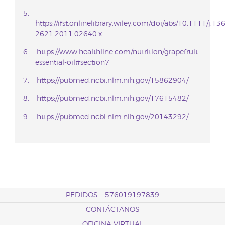
https://ifst.onlinelibrary.wiley.com/doi/abs/10.1111/j.13
2621.2011.02640.x
https://www.healthline.com/nutrition/grapefruit-
essential-oil#section7
https://pubmed.ncbi.nlm.nih.gov/15862904/
https://pubmed.ncbi.nlm.nih.gov/17615482/
https://pubmed.ncbi.nlm.nih.gov/20143292/
PEDIDOS: +576019197839
CONTÁCTANOS
OFICINA VIRTUAL