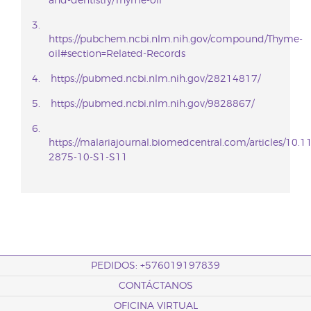
and-dentistry/Thyme-oil
https://pubchem.ncbi.nlm.nih.gov/compound/Thyme-
oil#section=Related-Records
https://pubmed.ncbi.nlm.nih.gov/28214817/
https://pubmed.ncbi.nlm.nih.gov/9828867/
https://malariajournal.biomedcentral.com/articles/10.
2875-10-S1-S11
PEDIDOS: +576019197839
CONTÁCTANOS
OFICINA VIRTUAL