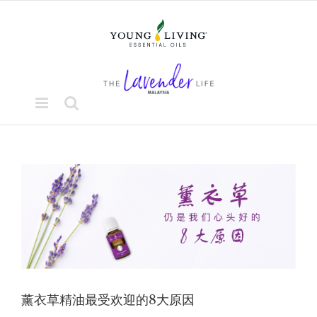
Skip
to
content
View
Larger
Image
薰衣草精油最受欢迎的8大原因