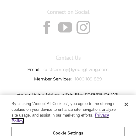
Connect on Social
Contact Us
Email:
custservmy@youngliving.com
Member Services:
1800 189 889
Young Living Malaysia Sdn Bhd (1058616-D) (AJL
932069)
By clicking “Accept All Cookies”, you agree to the storing of
Ground Floor, Tower 7
cookies on your device to enhance site navigation, analyze
Avenue 3, Bangsar South,
site usage, and assist in our marketing efforts.
Privacy
No. 8 Jalan Kerinchi
Policy
59200 Kuala Lumpur, Malaysia
Cookie Settings