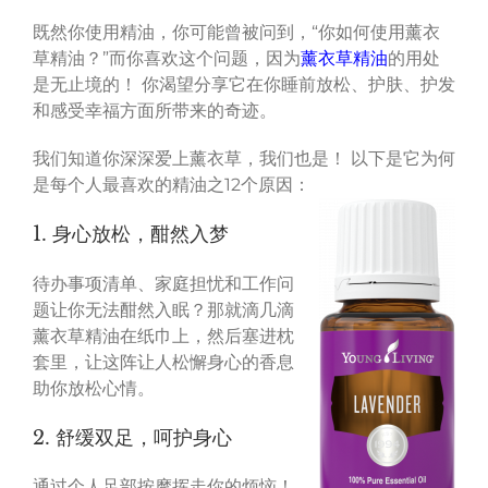
既然你使用精油，你可能曾被问到，“你如何使用薰衣
草精油？”而你喜欢这个问题，因为
薰衣草精油
的用处
是无止境的！ 你渴望分享它在你睡前放松、护肤、护发
和感受幸福方面所带来的奇迹。
我们知道你深深爱上薰衣草，我们也是！ 以下是它为何
是每个人最喜欢的精油之12个原因：
1. 身心放松，酣然入梦
待办事项清单、家庭担忧和工作问
题让你无法酣然入眠？那就滴几滴
薰衣草精油在纸巾上，然后塞进枕
套里，让这阵让人松懈身心的香息
助你放松心情。
2. 舒缓双足，呵护身心
通过个人足部按摩挥走你的烦恼！