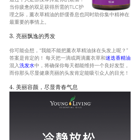
当你疲惫的双足获得所需的TLC护
理之际，薰衣草精油的舒缓香息也同时助你集中精神在
最重要的事情上。
3. 亮丽飘逸的秀发
你可能会想，“我能不能把薰衣草精油抹在头发上呢？”
答案是肯定的！ 每天把一滴或两滴薰衣草和
迷迭香精油
混入
洗发水
中，将确保你每天都能维持一个良好发型，
而你那头尽显健康亮丽的头发肯定能吸引众人的目光！
4. 美丽容颜，尽显青春气息