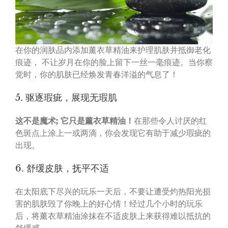
在你的润肤品内添加薰衣草精油来护理肌肤并抵御老化
痕迹， 不让岁月在你的脸上留下一丝一毫痕迹。当你察
觉时，你的肌肤已经焕发青春洋溢的气息了！
5. 驱逐瑕疵，展现无瑕肌
这不是魔术
;
它只是薰衣草精油！
在那些令人讨厌的红
色斑点上涂上一或两滴，你会发现它有助于减少瑕疵的
出现。
6. 舒缓皮肤，抚平不适
在太阳底下尽兴的玩乐一天后，不要让遭受灼热阳光损
害的肌肤毁了你晚上的好心情！经过几个小时的玩乐
后，将薰衣草精油涂抹在不适皮肤上来获得难以抵抗的