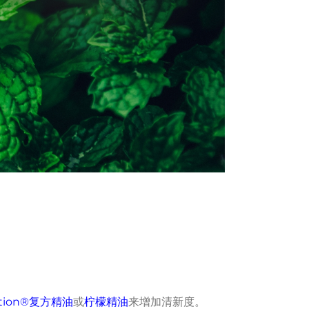
cation®复方精油
或
柠檬精油
来增加清新度。