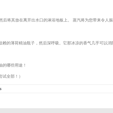
然后将其放在离开出水口的淋浴地板上。 蒸汽将为您带来令人
信赖的薄荷精油瓶子，然后深呼吸。它那冰凉的香气几乎可以消
油的哪些用途！
尝试全部！）
s