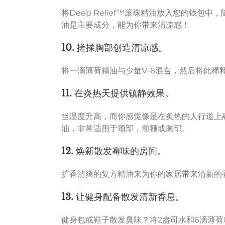
将Deep Relief™滚珠精油放入您的钱包
油是主要成分，能为你带来清凉感！
10.
搓揉胸部创造清凉感。
将一滴薄荷精油与少量V-6混合，然后将此稀
11.
在炎热天提供镇静效果。
当温度升高，而你感觉像是在炙热的人行道上
油，非常适用于颈部，前额或胸部。
12.
焕新散发霉味的房间。
扩香清爽的复方精油来为你的家居带来清新的
13.
让健身配备散发清新香息。
健身包或鞋子散发臭味？将2盎司水和6滴薄荷