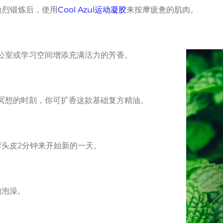
激烈锻炼后，使用
Cool Azul运动凝胶
来按摩疲惫的肌肉。
公室或学习空间增添充满活力的芳香。
冥想的时刻，你可扩香这款基础复方精油。
摩头皮2分钟来开始新的一天。
的泡澡。