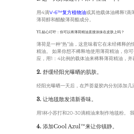
用4滴
V-6™复方植物油
或其他载体油稀释1滴
薄荷醇和醋酸薄荷酯成分。
YL贴心叮咛：你可以将薄荷精油直接涂抹在皮肤上吗？
薄荷是一种“热”油，这意味着它在未经稀释的
精油。 如果你想不稀释地使用薄荷精油，你
应，用1：4比例的载体油来稀释薄荷精油，
2.
舒缓经阳光曝晒的肌肤。
经阳光曝晒一天后，在芦荟凝胶内分别添加几
3.
让地毯散发清新香味。
用1杯小苏打和20-30滴精油来制作地毯粉。 
4.
添加Cool Azul™来让你镇静。