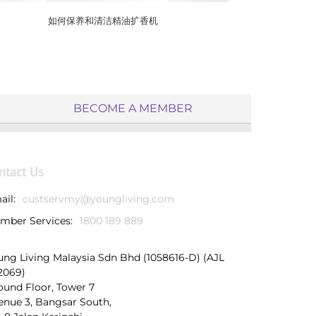
如何保养和清洁精油扩香机
BECOME A MEMBER
ntact Us
ail:
custservmy@youngliving.com
mber Services:
1800 189 889
ung Living Malaysia Sdn Bhd (1058616-D) (AJL
2069)
ound Floor, Tower 7
enue 3, Bangsar South,