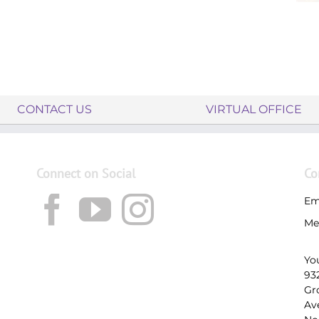
CONTACT US
VIRTUAL OFFICE
Connect on Social
Co
Em
Me
Yo
93
Gr
Av