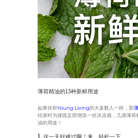
薄荷精油的15种新鲜用途
如果你和
Young Living
的大多数人一样，那
结束时为揉搓足部增添一丝冰凉感，几滴薄荷
油的用途！
1.
这一天好难过啊！来，轻松一下。