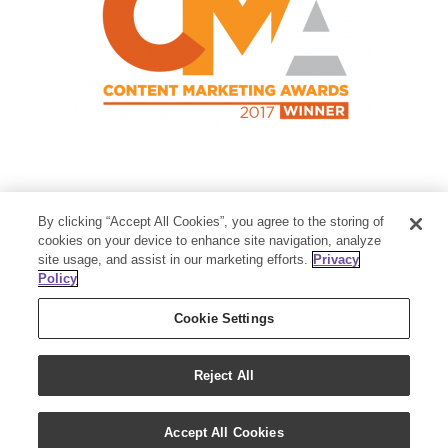
Contact Us
By clicking “Accept All Cookies”, you agree to the storing of
Member Services:
1-800-371-3515
cookies on your device to enhance site navigation, analyze
site usage, and assist in our marketing efforts.
Privacy
Thanksgiving Point Business Park
Policy
3125 Executive Parkway
Lehi, UT 84043
Cookie Settings
Reject All
Accept All Cookies
Copyright 2018 - Young Living Essential Oils | All Rights Reserved