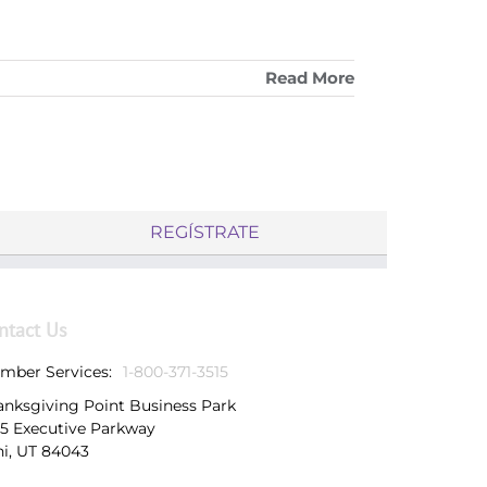
Read More
REGÍSTRATE
ntact Us
mber Services:
1-800-371-3515
anksgiving Point Business Park
25 Executive Parkway
hi, UT 84043