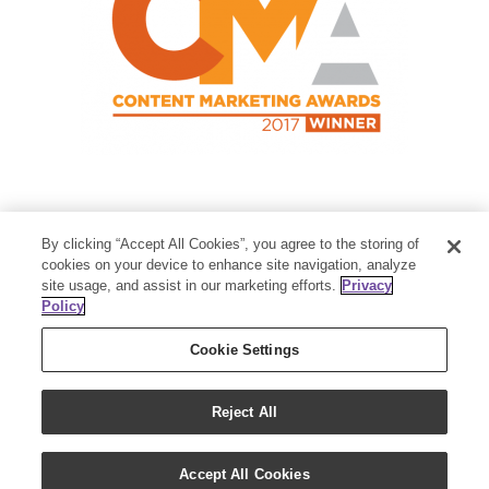
Contact Us
By clicking “Accept All Cookies”, you agree to the storing of
Member Services:
1-800-371-3515
cookies on your device to enhance site navigation, analyze
site usage, and assist in our marketing efforts.
Privacy
Thanksgiving Point Business Park
Policy
3125 Executive Parkway
Lehi, UT 84043
Cookie Settings
Reject All
Accept All Cookies
Copyright 2018 - Young Living Essential Oils | All Rights Reserved