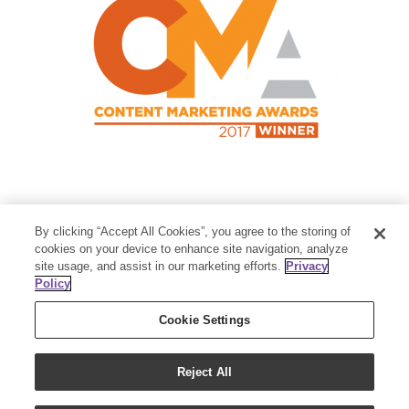
Contact Us
By clicking “Accept All Cookies”, you agree to the storing of
Member Services:
1-800-371-3515
cookies on your device to enhance site navigation, analyze
site usage, and assist in our marketing efforts.
Privacy
Thanksgiving Point Business Park
Policy
3125 Executive Parkway
Lehi, UT 84043
Cookie Settings
Reject All