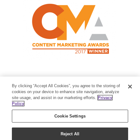
Contact Us
By clicking “Accept All Cookies”, you agree to the storing of
Member Services:
1-800-371-3515
cookies on your device to enhance site navigation, analyze
site usage, and assist in our marketing efforts.
Privacy
Thanksgiving Point Business Park
Policy
3125 Executive Parkway
Lehi, UT 84043
Cookie Settings
Reject All