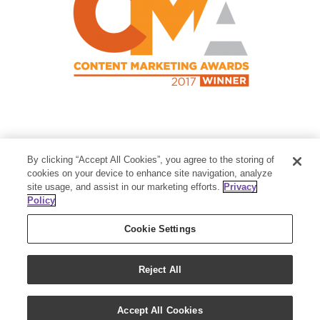
Contact Us
By clicking “Accept All Cookies”, you agree to the storing of
Member Services:
1-800-371-3515
cookies on your device to enhance site navigation, analyze
site usage, and assist in our marketing efforts.
Privacy
Thanksgiving Point Business Park
Policy
3125 Executive Parkway
Lehi, UT 84043
Cookie Settings
Reject All
Accept All Cookies
Copyright 2018 - Young Living Essential Oils | All Rights Reserved