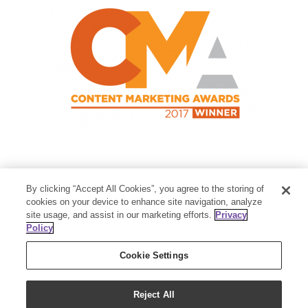
Contact Us
By clicking “Accept All Cookies”, you agree to the storing of
Member Services:
1-800-371-3515
cookies on your device to enhance site navigation, analyze
site usage, and assist in our marketing efforts.
Privacy
Thanksgiving Point Business Park
Policy
3125 Executive Parkway
Lehi, UT 84043
Cookie Settings
Reject All