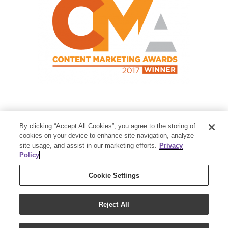
Contact Us
By clicking “Accept All Cookies”, you agree to the storing of
Member Services:
1-800-371-3515
cookies on your device to enhance site navigation, analyze
site usage, and assist in our marketing efforts.
Privacy
Thanksgiving Point Business Park
Policy
3125 Executive Parkway
Lehi, UT 84043
Cookie Settings
Reject All