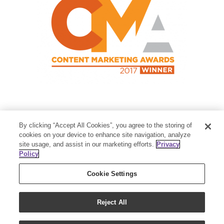
Contact Us
By clicking “Accept All Cookies”, you agree to the storing of
Member Services:
1-800-371-3515
cookies on your device to enhance site navigation, analyze
site usage, and assist in our marketing efforts.
Privacy
Thanksgiving Point Business Park
Policy
3125 Executive Parkway
Lehi, UT 84043
Cookie Settings
Reject All